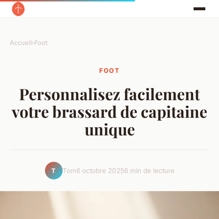
Accueil
›
Foot
FOOT
Personnalisez facilement
votre brassard de capitaine
unique
Tom
6 octobre 2025
6 min de lecture
T