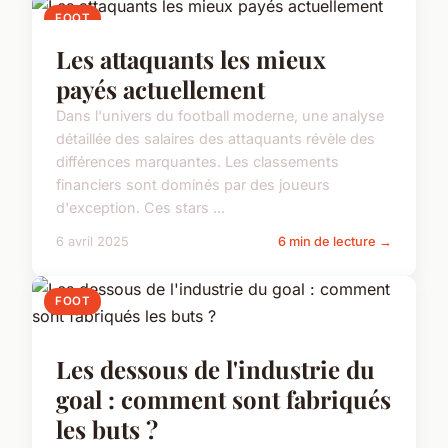
FOOT
Les attaquants les mieux
payés actuellement
Dans l'univers du football moderne, une analyse
détaillée des salaires des attaquants révèle des
différences marquantes. Les classements
financiers sont dominés par des joueurs
d'exception. Ces stars ...
6 avril 2025
6 min de lecture →
FOOT
Les dessous de l'industrie du
goal : comment sont fabriqués
les buts ?