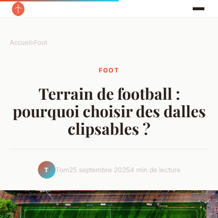
Accueil
›
Foot
FOOT
Terrain de football :
pourquoi choisir des dalles
clipsables ?
Tom
25 septembre 2025
4 min de lecture
T