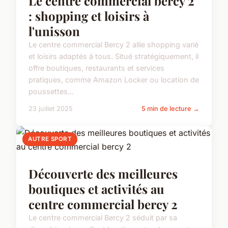
Le centre commercial bercy 2
: shopping et loisirs à
l'unisson
Le centre commercial Bercy 2 allie shopping varié
et loisirs adaptés à tous. Situé stratégiquement, il
offre boutiques, restaurants et services
pratiques, comme Amazon Locker ou location de
poussettes...
23 juillet 2025
5 min de lecture →
AUTRE SPORT
Découverte des meilleures
boutiques et activités au
centre commercial bercy 2
Le centre commercial Bercy 2 séduit par sa