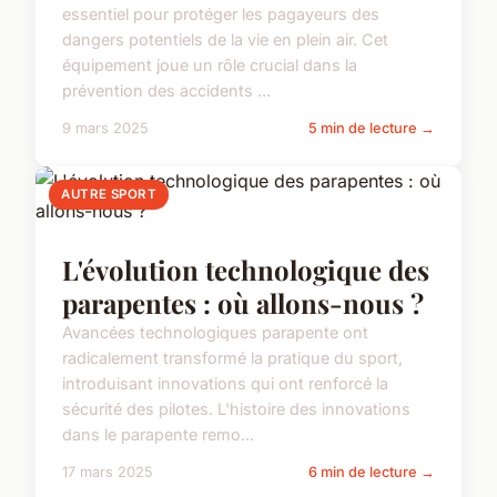
essentiel pour protéger les pagayeurs des
dangers potentiels de la vie en plein air. Cet
équipement joue un rôle crucial dans la
prévention des accidents ...
9 mars 2025
5 min de lecture →
AUTRE SPORT
L'évolution technologique des
parapentes : où allons-nous ?
Avancées technologiques parapente ont
radicalement transformé la pratique du sport,
introduisant innovations qui ont renforcé la
sécurité des pilotes. L'histoire des innovations
dans le parapente remo...
17 mars 2025
6 min de lecture →